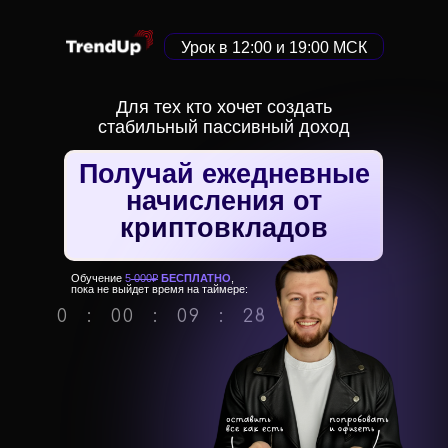
Урок в 12:00 и 19:00 МСК
Для тех кто хочет создать
стабильный пассивный доход
Получай ежедневные
начисления от
криптовкладов
Обучение
5
000₽
БЕСПЛАТНО
,
пока не выйдет время на таймере:
7
0
:
0
0
:
0
9
:
2
8