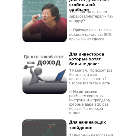
стабильной
прибыли
❓ Заработал-потерял-
заработал-потерял и так
по кругу?
✅ Приходи на интенсив,
покажем как делать 80%
прибыльных сделок
Для инвесторов,
которые хотят
больше денег
❓ Кажется, что вокруг все
богатеют, а ваш
портфель не растёт?
Скорее всего так и есть
✅ На интенсиве
разберем секретные
инструменты трейдера,
которые дают в 20 раз
больше банковской
ставки
Для начинающих
трейдеров
❓ Пробуешь разобраться