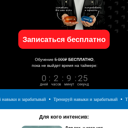
С большим
Записаться бесплатно
количеством
убыточных сделок
Вы постоянно
тестируете новые
Обучение
5 000₽
БЕСПЛАТНО
,
стратегии, покупаете
платные сигналы, но раз
пока не выйдет время на таймере:
за разом теряете свои
деньги
0
:
2
:
9
:
25
дней
часов
минут
секунд
авыки и зарабатывай
Тренируй навыки и зарабатывай
Тре
Для кого интенсив:
Для тех, у кого нет